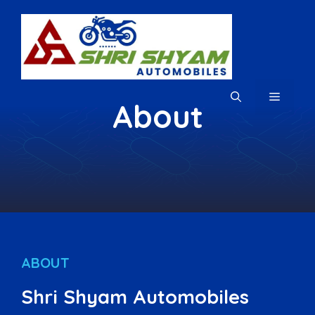
Skip
to
content
MENU
About
ABOUT
Shri Shyam Automobiles