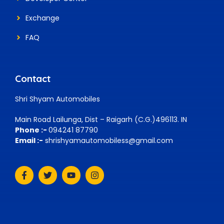
Exchange
FAQ
Contact
Shri Shyam Automobiles
Main Road Lailunga, Dist – Raigarh (C.G.)496113. IN
Phone :-
094241 87790
Email :-
shrishyamautomobiless@gmail.com