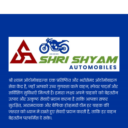
श्री श्याम ऑटोमोबाइल्स एक प्रतिष्ठित और भरोसेमंद ऑटोमोबाइल
सेवा केंद्र है, जहाँ आपको उच्च गुणवत्ता वाले वाहन, स्पेयर पार्ट्स और
सर्विसिंग सुविधाएँ मिलती हैं। हमारा लक्ष्य अपने ग्राहकों को बेहतरीन
उत्पाद और उत्कृष्ट सेवाएँ प्रदान करना है ताकि आपका सफर
सुरक्षित, आरामदायक और बेफिक्र हो।हमारी टीम हर ग्राहक की
ज़रूरत को ध्यान में रखते हुए सेवाएँ प्रदान करती है, ताकि हर वाहन
बेहतरीन परफॉर्मेंस दे सके।.