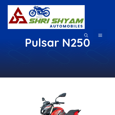
Skip
to
content
MENU
Pulsar N250