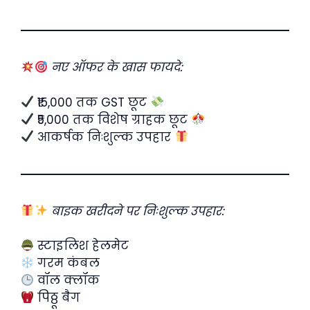
नए ऑफर के खास फायदे:
₹15,000 तक GST छूट
₹5,000 तक विशेष ग्राहक छूट
आकर्षक निःशुल्क उपहार
बाइक खरीदने पर निःशुल्क उपहार:
स्टाइलिश हेलमेट
गरम कंबल
वॉल क्लॉक
पिठ्ठू बैग