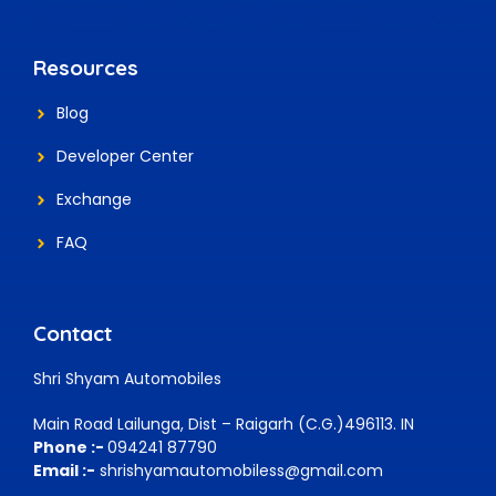
Resources
Blog
Developer Center
Exchange
FAQ
Contact
Shri Shyam Automobiles
Main Road Lailunga, Dist – Raigarh (C.G.)496113. IN
Phone :-
094241 87790
Email :-
shrishyamautomobiless@gmail.com