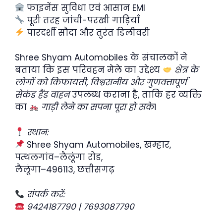
फाइनेंस सुविधा एवं आसान EMI
पूरी तरह जांची-परखी गाड़ियाँ
पारदर्शी सौदा और तुरंत डिलीवरी
Shree Shyam Automobiles के संचालकों ने
बताया कि इस परिवहन मेले का उद्देश्य
क्षेत्र के
लोगों को किफायती, विश्वसनीय और गुणवत्तापूर्ण
सेकंड हैंड वाहन
उपलब्ध कराना है, ताकि हर व्यक्ति
का
गाड़ी लेने का सपना पूरा हो सके
।
स्थान:
Shree Shyam Automobiles, खम्हार,
पत्थलगांव–लैलूंगा रोड,
लैलूंगा–496113, छत्तीसगढ़
संपर्क करें:
9424187790 | 7693087790