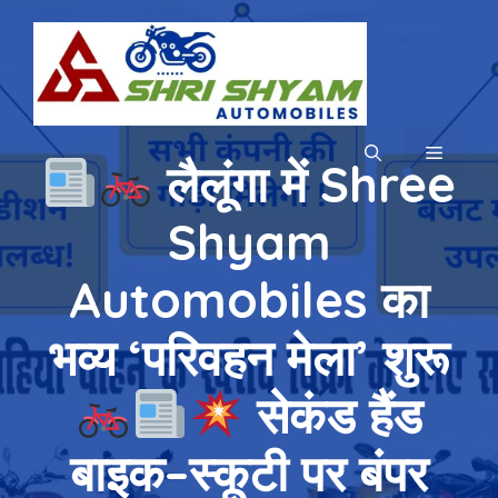
Skip
to
content
MENU
लैलूंगा में Shree
Shyam
Automobiles का
भव्य ‘परिवहन मेला’ शुरू
सेकंड हैंड
बाइक–स्कूटी पर बंपर