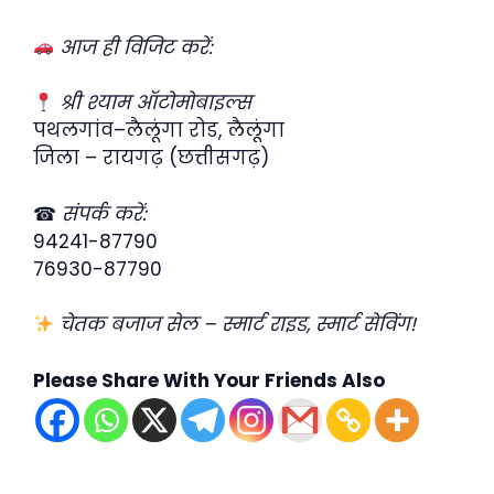
आज ही विजिट करें:
श्री श्याम ऑटोमोबाइल्स
पथलगांव–लैलूंगा रोड, लैलूंगा
जिला – रायगढ़ (छत्तीसगढ़)
☎
संपर्क करें:
94241-87790
76930-87790
चेतक बजाज सेल – स्मार्ट राइड, स्मार्ट सेविंग!
Please Share With Your Friends Also