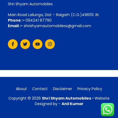
Shri Shyam Automobiles
Main Road Lailunga, Dist – Raigarh (C.G.)496113. IN
Phone :-
094241 87790
Email :-
shrishyamautomobiless@gmail.com
About
Contact
Disclaimer
Privacy Policy
Copyright © 2026
Shri Shyam Automobiles
• Website
Designed by -
Anil Kumar