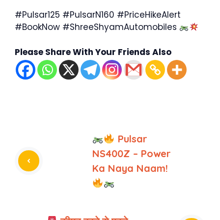
#Pulsar125 #PulsarN160 #PriceHikeAlert
#BookNow #ShreeShyamAutomobiles
Please Share With Your Friends Also
Pulsar
NS400Z – Power
Ka Naya Naam!