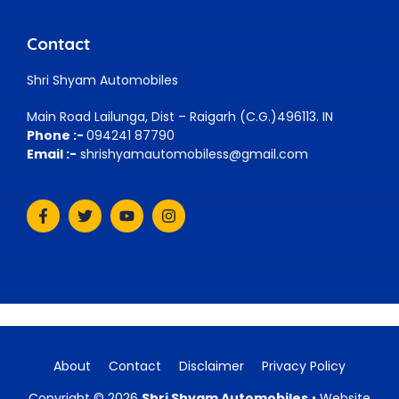
Contact
Shri Shyam Automobiles
Main Road Lailunga, Dist – Raigarh (C.G.)496113. IN
Phone :-
094241 87790
Email :-
shrishyamautomobiless@gmail.com
About
Contact
Disclaimer
Privacy Policy
Copyright © 2026
Shri Shyam Automobiles
• Website