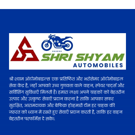
श्री श्याम ऑटोमोबाइल्स एक प्रतिष्ठित और भरोसेमंद ऑटोमोबाइल
सेवा केंद्र है, जहाँ आपको उच्च गुणवत्ता वाले वाहन, स्पेयर पार्ट्स और
सर्विसिंग सुविधाएँ मिलती हैं। हमारा लक्ष्य अपने ग्राहकों को बेहतरीन
उत्पाद और उत्कृष्ट सेवाएँ प्रदान करना है ताकि आपका सफर
सुरक्षित, आरामदायक और बेफिक्र हो।हमारी टीम हर ग्राहक की
ज़रूरत को ध्यान में रखते हुए सेवाएँ प्रदान करती है, ताकि हर वाहन
बेहतरीन परफॉर्मेंस दे सके।.