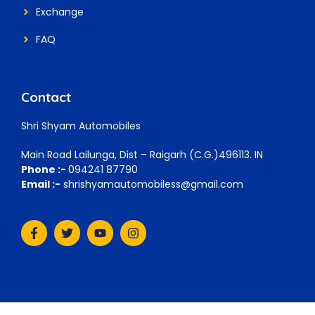
Exchange
FAQ
Contact
Shri Shyam Automobiles
Main Road Lailunga, Dist – Raigarh (C.G.)496113. IN
Phone :-
094241 87790
Email :-
shrishyamautomobiless@gmail.com