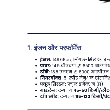
1. इंजन और परफॉर्मेंस
इंजन:
149.68cc, सिंगल-सिलेंडर, 4-स्
पावर:
14.5 बीएचपी @ 8500 आरपीए
टॉर्क:
13.5 एनएम @ 6000 आरपीएम
गियरबॉक्स:
5-स्पीड मैनुअल ट्रांसम
फ्यूल सिस्टम:
फ्यूल इंजेक्शन (FI)
माइलेज:
लगभग
45-50 किमी/लीट
टॉप स्पीड:
लगभग
115-120 किमी/घंट