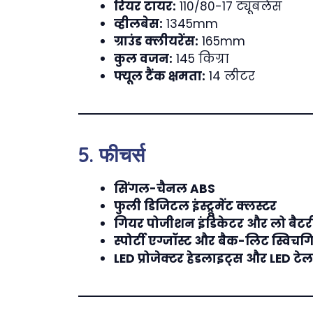
रियर टायर:
110/80-17 ट्यूबलेस
व्हीलबेस:
1345mm
ग्राउंड क्लीयरेंस:
165mm
कुल वजन:
145 किग्रा
फ्यूल टैंक क्षमता:
14 लीटर
5. फीचर्स
सिंगल-चैनल ABS
फुली डिजिटल इंस्ट्रूमेंट क्लस्टर
गियर पोजीशन इंडिकेटर और लो बैटरी 
स्पोर्टी एग्जॉस्ट और बैक-लिट स्विचग
LED प्रोजेक्टर हेडलाइट्स और LED ट