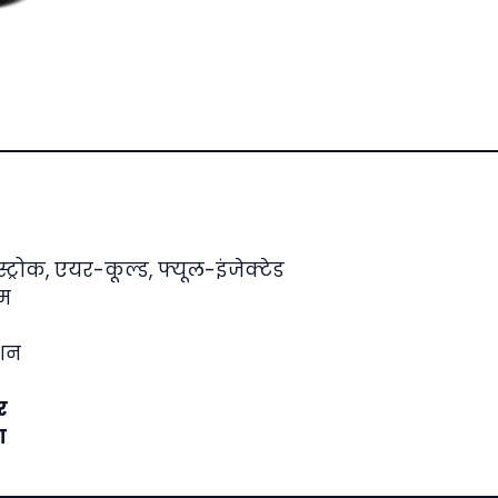
ट्रोक, एयर-कूल्ड, फ्यूल-इंजेक्टेड
म
िशन
र
ा