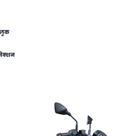
 लुक
 सेक्शन